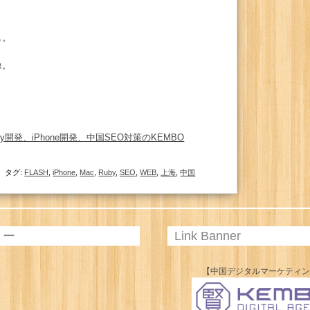
し。
像。
タグ:
FLASH
,
iPhone
,
Mac
,
Ruby
,
SEO
,
WEB
,
上海
,
中国
リー
Link Banner
【中国デジタルマーケティ