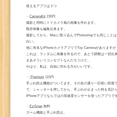
使えるアプリは３つ
・
CameraKit
230円
撮影と同時にトイカメラ風の画像を作れます。
既存画像も編集出来ます。
撮影してから、Macに取り込んでPhotoshopでも同じ
白い。
他に有名なiPhoneカメラアプリでToy Cameraがありますが
これは、ランダムに画像を作るので、あとで調整は一切出
まあそういうコンセプトなんだろうけど。
やはり、私は、自由に作れる方がいいです。
・
Premium
115円
手ぶれ防止機能がついてます。その名の通り一応暗い部屋
て、シャッターを押してから、手ぶれが止まった時を見計
iPhoneアプリならではの加速度センサーを使ったアプリで
・
EziSnap
無料
ズーム機能と手ぶれ防止。