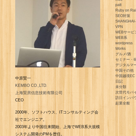
patt
Ruby on Rai
SEO対策
SHANGHAI-
VPN
WEBサービ
WEB系
wordpress
Works
グルメ/酒
セミナー・
デジタルマ
中国その他
中国越境EC
中原賢一
日記
KEMBO CO.,LTD.
未分類
次世代モバ
上海賢房信息技術有限公司
訪日インバ
CEO
起業全般
2000年、ソフトハウス、ITコンサルティング会
社でエンジニア。
2003年より中国往来開始、上海でWEB系大規模
システム開発のPMを歴任。