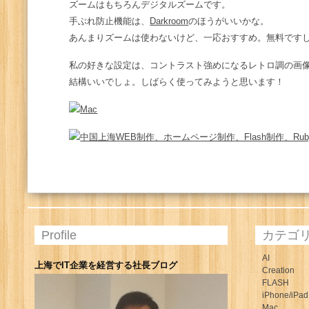
ズームはもちろんデジタルズームです。
手ぶれ防止機能は、
Darkroom
のほうがいいかな。
あんまりズームは使わないけど、一応おすすめ。無料です
私の好きな設定は、コントラスト強めになるレトロ調の画
結構いいでしょ。しばらく使ってみようと思います！
Profile
カテゴ
AI
上海でIT企業を経営する社長ブログ
Creation
FLASH
iPhone/iPad
Mac