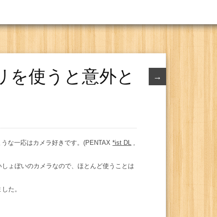
プリを使うと意外と
→
な一応はカメラ好きです。(PENTAX
*ist DL
,
ないしょぼいのカメラなので、ほとんど使うことは
ました。