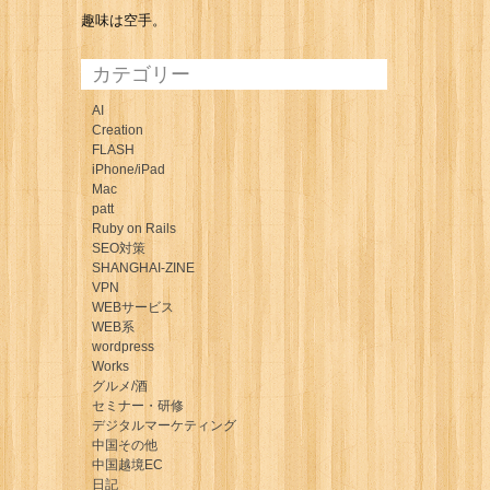
趣味は空手。
カテゴリー
AI
Creation
FLASH
iPhone/iPad
Mac
patt
Ruby on Rails
SEO対策
SHANGHAI-ZINE
VPN
WEBサービス
WEB系
wordpress
Works
グルメ/酒
セミナー・研修
デジタルマーケティング
中国その他
中国越境EC
日記