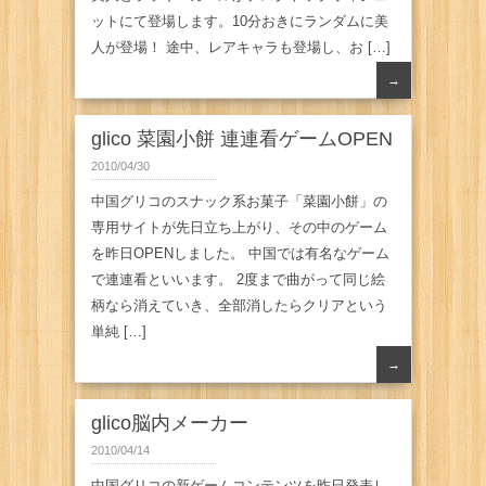
ットにて登場します。10分おきにランダムに美
人が登場！ 途中、レアキャラも登場し、お […]
→
glico 菜園小餅 連連看ゲームOPEN
2010/04/30
中国グリコのスナック系お菓子「菜園小餅」の
専用サイトが先日立ち上がり、その中のゲーム
を昨日OPENしました。 中国では有名なゲーム
で連連看といいます。 2度まで曲がって同じ絵
柄なら消えていき、全部消したらクリアという
単純 […]
→
glico脳内メーカー
2010/04/14
中国グリコの新ゲームコンテンツを昨日発表し