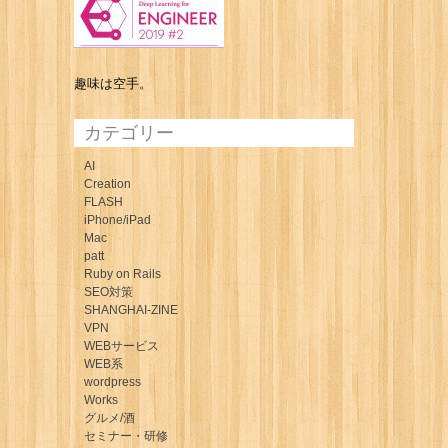
趣味は空手。
カテゴリー
AI
Creation
FLASH
iPhone/iPad
Mac
patt
Ruby on Rails
SEO対策
SHANGHAI-ZINE
VPN
WEBサービス
WEB系
wordpress
Works
グルメ/酒
セミナー・研修