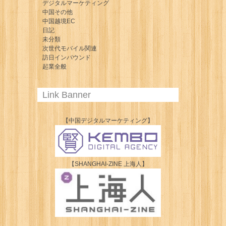
デジタルマーケティング
中国その他
中国越境EC
日記
未分類
次世代モバイル関連
訪日インバウンド
起業全般
Link Banner
【中国デジタルマーケティング】
【SHANGHAI-ZINE 上海人】