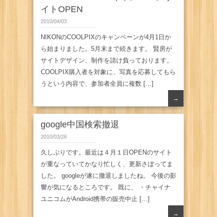
イトOPEN
2010/04/03
NIKONのCOOLPIXのキャンペーンが4月1日か
ら始まりました。5月末まで続きます。 賢房が
サイトデザイン、制作を請け負っております。
COOLPIX購入者を対象に、写真を応募してもら
うという内容で、参加者全員に複数 […]
→
google中国検索撤退
2010/03/26
久しぶりです。最近は４月１日OPENのサイト
が重なっていてかなり忙しく、更新さぼってま
した。 googleが遂に撤退しましたね。 今後の影
響が気になるところです。 既に、 ・チャイナ
ユニコムがAndroid携帯の販売中止 […]
→