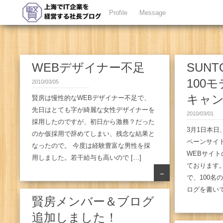
Profile
Message
WEBデザイナー不足
SUN
100
2010/03/05
キャ
賢房は慢性的なWEBデザイナー不足で、
先日はとても字が綺麗な女性デザイナーを
2010/03/01
採用したのですが、初日から激務？だった
3月1日本
のか仮採用で辞めてしまい、残念な結果と
ペーンサイト
なったので。 今度は経験豊富な男性を採
WEBサイ
用しました。若干給与も高いので […]
ております
→
で、100名
ログを書いて
賢房メンバー＆ブログ
追加しました！