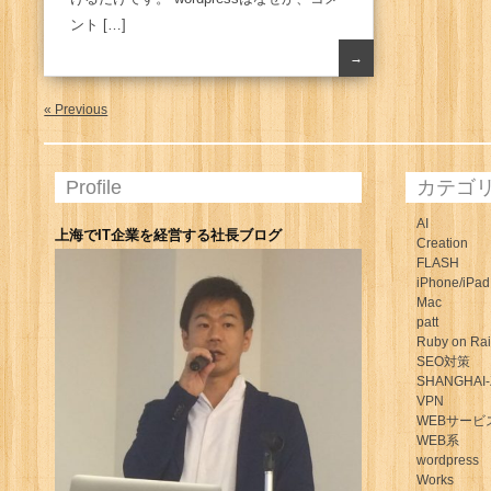
ント […]
→
« Previous
Profile
カテゴ
AI
上海でIT企業を経営する社長ブログ
Creation
FLASH
iPhone/iPad
Mac
patt
Ruby on Rai
SEO対策
SHANGHAI-
VPN
WEBサービ
WEB系
wordpress
Works