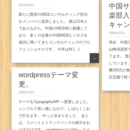
中国
2010/01/11
楽部入
新たに賢房のWEBコンサルティング担当
をメンバーに追加しました。 彼は日本人
キャ
でありながら、中国のWEB界に精通して
2009/12/24
おり、多くの企業の中国WEBビジネスを
成功に導いてきたコンサルティングのプロ
現在、中国
フェッショナルです。 今年はW […]
山崎倶楽部
てます。 
→
しています。
費200元が
wordpressテーマ変
定店舗で様々
更。
2009/12/23
テーマをTypographyWP へ変更しました。
シンプルで良い感じなので、しばらくこれ
で行きます。 やっと決まりました。 あと
は、コメントとトラックバックの表示をわ
けるだけです。 wordpressはなぜか、コメ