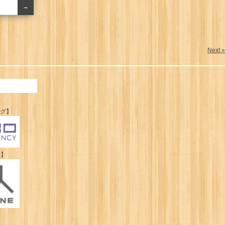
→
Next »
ング】
人】