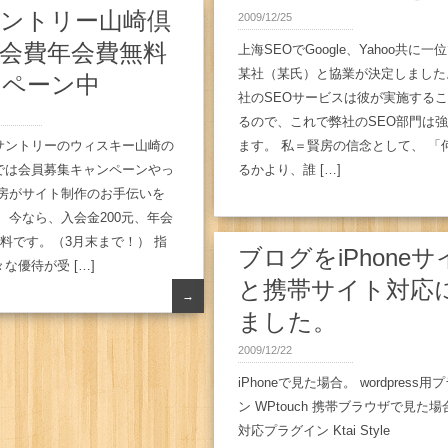
サントリー山崎倶
2009/12/25
会費年会費無料
上海SEOでGoogle、Yahoo共に一
某社（某氏）と協業が決定しました
ンペーン中
社のSEOサービスは彼が実施する
るので、これで弊社のSEO部門は
サントリーのウィスキー山崎の
ます。 私＝賢房の信念として、 「
では会員募集キャンペーンやっ
るかより、誰 […]
賢房がサイト制作のお手伝いを
 今なら、入会金200元、年会
無料です。（3月末まで！） 指
ブログをiPhone
な優待が受 […]
と携帯サイト対応
→
ました。
2009/12/22
iPhoneで見た場合。 wordpress用
ン WPtouch 携帯ブラウザで見た場
対応プラグイン Ktai Style