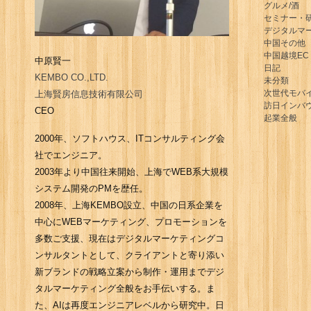
グルメ/酒
セミナー・
デジタルマ
中国その他
中国越境EC
中原賢一
日記
KEMBO CO.,LTD.
未分類
次世代モバ
上海賢房信息技術有限公司
訪日インバ
CEO
起業全般
2000年、ソフトハウス、ITコンサルティング会
社でエンジニア。
2003年より中国往来開始、上海でWEB系大規模
システム開発のPMを歴任。
2008年、上海KEMBO設立、中国の日系企業を
中心にWEBマーケティング、プロモーションを
多数ご支援、現在はデジタルマーケティングコ
ンサルタントとして、クライアントと寄り添い
新ブランドの戦略立案から制作・運用までデジ
タルマーケティング全般をお手伝いする。ま
た、AIは再度エンジニアレベルから研究中。日