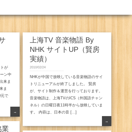
Cサ
上海TV 音楽物語 By
NHK サイトUP（賢房
実績）
イトが
2010/02/24
ペーン中
NHKが中国で放映している音楽物語のサイ
出来ま
トリニューアルが終了しました。 賢房
来ま
が、サイト制作＆運営を行っております。
0元で
音楽物語は、上海TVのICS（外国語チャン
ネル）の日曜日夜11時半から放映していま
→
す。 内容は、日本の音 […]
→
協業