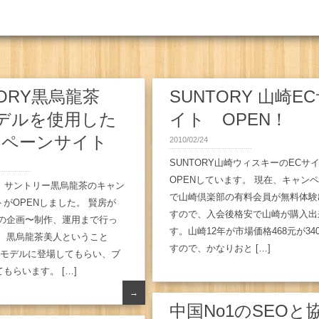
TORY黒烏龍茶
SUNTORY 山崎E
モデルを使用した
イト OPEN！
ンペーンサイト
2010/02/24
SUNTORY山崎ウィスキーのECサ
OPENしています。 現在、キャン
日、サントリー黒烏龍茶のキャン
で山崎倶楽部の有料会員が無料体験
がOPENしました。 賢房が
すので、入会後格安で山崎が購入出
トの企画〜制作、運用まで行っ
す。山崎12年が市場価格468元が34
。 黒烏龍茶美人ということ
すので、かなりおと […]
のモデルに登場してもらい、ブ
もらいます。 […]
→
中国No1のSEOと