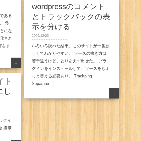
wordpressのコメント
とトラックバックの表
位である
。 弊
示を分ける
ことにな
2009/12/23
強化され
何をす
いろいろ調べた結果、このサイトが一番新
しくてわかりやすい。 ソースの書き方は
若干違うけど、とりあえず出せた。 プラ
→
グインをインストールして、ソースをちょ
っと替える必要あり。 Trackping
サイト
Separator
にし
→
プラグイ
合 携帯