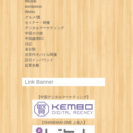
WEB系
wordpress
Works
グルメ/酒
セミナー・研修
デジタルマーケティング
中国その他
中国越境EC
日記
未分類
次世代モバイル関連
訪日インバウンド
起業全般
Link Banner
【中国デジタルマーケティング】
【SHANGHAI-ZINE 上海人】