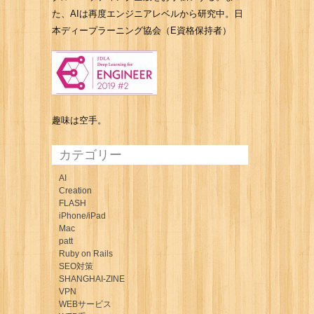
た、AIは再度エンジニアレベルから研究中。日
本ディープラーニング協会（E資格保持者）
趣味は空手。
カテゴリー
AI
Creation
FLASH
iPhone/iPad
Mac
patt
Ruby on Rails
SEO対策
SHANGHAI-ZINE
VPN
WEBサービス