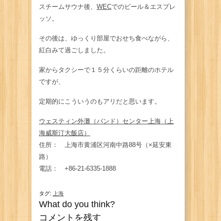
スチームサウナ後、
WEC
でのビール＆エスプレ
ッソ。
その後は、ゆっくり部屋でおせち食べながら、
紅白みて過ごしました。
家からタクシーで１５分くらいの距離のホテル
ですが、
定期的にこういうのもアリだと思います。
ウェスティン外灘（バンド）センター上海（上
海威斯汀大飯店）
住所： 上海市黄浦区河南中路88号（×延安東
路）
電話： +86-21-6335-1888
タグ:
上海
What do you think?
コメントを残す