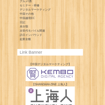
グルメ/酒
セミナー・研修
デジタルマーケティング
中国その他
中国越境EC
日記
未分類
次世代モバイル関連
訪日インバウンド
起業全般
Link Banner
【中国デジタルマーケティング】
【SHANGHAI-ZINE 上海人】