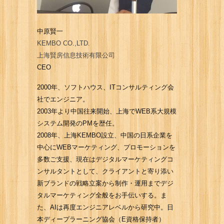
中原賢一
KEMBO CO.,LTD.
上海賢房信息技術有限公司
CEO
2000年、ソフトハウス、ITコンサルティング会
社でエンジニア。
2003年より中国往来開始、上海でWEB系大規模
システム開発のPMを歴任。
2008年、上海KEMBO設立、中国の日系企業を
中心にWEBマーケティング、プロモーションを
多数ご支援、現在はデジタルマーケティングコ
ンサルタントとして、クライアントと寄り添い
新ブランドの戦略立案から制作・運用までデジ
タルマーケティング全般をお手伝いする。ま
た、AIは再度エンジニアレベルから研究中。日
本ディープラーニング協会（E資格保持者）