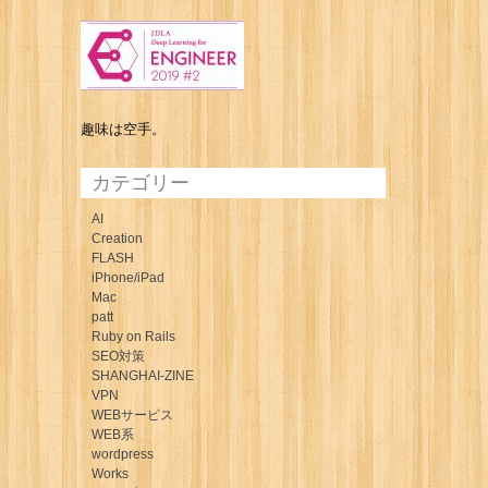
趣味は空手。
カテゴリー
AI
Creation
FLASH
iPhone/iPad
Mac
patt
Ruby on Rails
SEO対策
SHANGHAI-ZINE
VPN
WEBサービス
WEB系
wordpress
Works