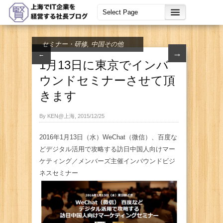
セミナー・研修
,
中国その他
→
←
1月13日に東京でインバ
ウンドセミナーさせて頂
きます
By KEN@上海, 2015/12/25
2016年1月13日（水）WeChat（微信）、百度な
どデジタル活用で攻略する訪日中国人向けマー
ケティング／メンバーズ主催インバウンドビジ
ネスセミナー