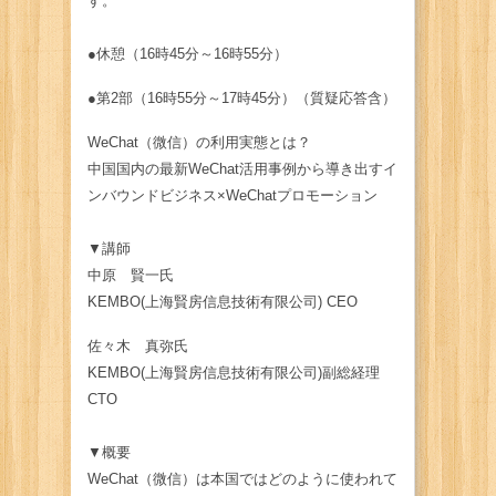
す。
●休憩（16時45分～16時55分）
●第2部（16時55分～17時45分）（質疑応答含）
WeChat（微信）の利用実態とは？
中国国内の最新WeChat活用事例から導き出すイ
ンバウンドビジネス×WeChatプロモーション
▼講師
中原 賢一氏
KEMBO(上海賢房信息技術有限公司) CEO
佐々木 真弥氏
KEMBO(上海賢房信息技術有限公司)副総経理
CTO
▼概要
WeChat（微信）は本国ではどのように使われて