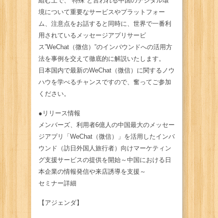
組む上で、”特殊”と言われる中国のデジタル環
境について重要なサービスやプラットフォー
ム、注意点をお話すると同時に、世界で一番利
用されているメッセージアプリサービ
ス”WeChat（微信）”のインバウンドへの活用方
法を事例を交えて徹底的に解説いたします。
日本国内で最新のWeChat（微信）に関するノウ
ハウを学べるチャンスですので、奮ってご参加
ください。
●リリース情報
メンバーズ、利用者6億人の中国最大のメッセー
ジアプリ「WeChat（微信）」を活用したインバ
ウンド（訪日外国人旅行者）向けマーケティン
グ支援サービスの提供を開始～中国における日
本企業の情報発信や来店誘導を支援～
セミナー詳細
【アジェンダ】