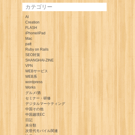
カテゴリー
AI
Creation
FLASH
iPhone/iPad
Mac
patt
Ruby on Rails
SEO対策
SHANGHAI-ZINE
VPN
WEBサービス
WEB系
wordpress
Works
グルメ/酒
セミナー・研修
デジタルマーケティング
中国その他
中国越境EC
日記
未分類
次世代モバイル関連