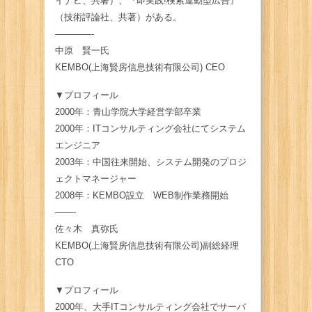
イナビ、共著）、『即実践!検索連動型広告』
（技術評論社、共著）がある。
————-
中原 賢一氏
KEMBO(上海賢房信息技術有限公司) CEO
▼プロフィール
2000年：青山学院大学経営学部卒業
2000年：ITコンサルティング会社にてシステム
エンジニア
2003年：中国往来開始、システム開発のプロジ
ェクトマネージャー
2008年：KEMBO設立 WEB制作業務開始
——-
佐々木 真弥氏
KEMBO(上海賢房信息技術有限公司)副総経理
CTO
▼プロフィール
2000年、大手ITコンサルティング会社でサーバ