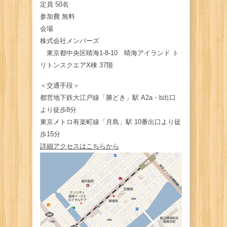
定員 50名
参加費 無料
会場
株式会社メンバーズ
東京都中央区晴海1-8-10 晴海アイランド ト
リトンスクエアX棟 37階
＜交通手段＞
都営地下鉄大江戸線「勝どき」駅 A2a・b出口
より徒歩8分
東京メトロ有楽町線「月島」駅 10番出口より徒
歩15分
詳細アクセスはこちらから